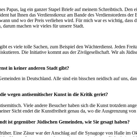
 Papas, lag ein ganzer Stapel Briefe auf meinem Schreibtisch. Den ein
sident hat Ihnen das Verdienstkreuz am Bande des Verdienstordens der 
ann und wo der Preis verliehen wird. Für mich war es wichtig, dass d
, darum machen wir vieles für unsere Stadt.
ibt es viele tolle Sachen, zum Beispiel den Wächterdienst. Jeden Freit
iskutieren. Die Initiative kommt aus der Zivilgesellschaft. Wir als Jüdi
nst in keiner anderen Stadt gibt?
emeinden in Deutschland. Alle sind ein bisschen neidisch auf uns, das
ie wegen antisemitischer Kunst in die Kritik geriet?
emitisch. Viele andere Besucher haben sich die Kunst trotzdem angesch
 meiner Sicht endet die Kunstfreiheit genau da, wo die Ausgrenzung vo
dt ist gegenüber Jüdischen Gemeinden, wie Sie gesagt haben?
 früher. Eine Zäsur war der Anschlag auf die Synagoge von Halle im O