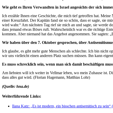
Wie geht es Ihren Verwandten in Israel angesichts der sich imme
Ich erzähle Ihnen eine Geschichte, die mich tief getroffen hat. Meine
einer Kreuzfahrt. Der Kapitän fand sie so schön, dass er sagte, sie mü
wird wahr.“ Am nächsten Tag rief sie mich an und sagte, sie werde 
dass jemand etwas Böses ruft. Wahrscheinlich war es die richtige En
kommen. Aber niemand hat das Angebot angenommen. Sie sagten: „Bei
Wir haben über den 7. Oktober gesprochen, über Antisemitism
Ich glaube, es gibt mehr gute Menschen als schlechte. Ich bin nicht o
wir uns vielleicht einen anderen Platz suchen müssen. Ihn kann eigent
Es muss schrecklich sein, wenn man sich damit beschäftigen muss
Am liebsten will ich weiter in Vellmar leben, wo mein Zuhause ist. Die
dass alles gut wird. (Florian Hagemann, Matthias Lohr)
(Quelle: hna.de)
Weiterführende Links:
Ilana Katz: „Es ist modern, ein bisschen antisemitisch zu sein“ 