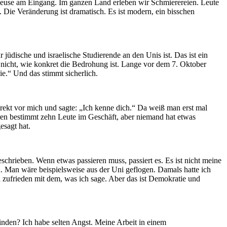
hleuse am Eingang. Im ganzen Land erleben wir Schmierereien. Leute
 Die Veränderung ist dramatisch. Es ist modern, ein bisschen
 jüdische und israelische Studierende an den Unis ist. Das ist ein
ß nicht, wie konkret die Bedrohung ist. Lange vor dem 7. Oktober
ie.“ Und das stimmt sicherlich.
direkt vor mich und sagte: „Ich kenne dich.“ Da weiß man erst mal
aren bestimmt zehn Leute im Geschäft, aber niemand hat etwas
esagt hat.
schrieben. Wenn etwas passieren muss, passiert es. Es ist nicht meine
n. Man wäre beispielsweise aus der Uni geflogen. Damals hatte ich
 zufrieden mit dem, was ich sage. Aber das ist Demokratie und
inden? Ich habe selten Angst. Meine Arbeit in einem