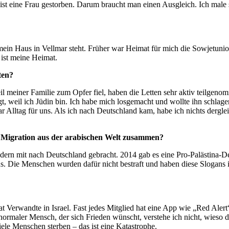
 ist eine Frau gestorben. Darum braucht man einen Ausgleich. Ich male
mein Haus in Vellmar steht. Früher war Heimat für mich die Sowjetunio
 ist meine Heimat.
ten?
l meiner Familie zum Opfer fiel, haben die Letten sehr aktiv teilgeno
t, weil ich Jüdin bin. Ich habe mich losgemacht und wollte ihn schlag
 Alltag für uns. Als ich nach Deutschland kam, habe ich nichts dergleic
r Migration aus der arabischen Welt zusammen?
dern mit nach Deutschland gebracht. 2014 gab es eine Pro-Palästina-D
ismus. Die Menschen wurden dafür nicht bestraft und haben diese Slog
t Verwandte in Israel. Fast jedes Mitglied hat eine App wie „Red Aler
 normaler Mensch, der sich Frieden wünscht, verstehe ich nicht, wieso
iele Menschen sterben – das ist eine Katastrophe.