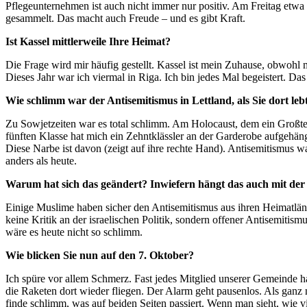
Pflegeunternehmen ist auch nicht immer nur positiv. Am Freitag etwa
gesammelt. Das macht auch Freude – und es gibt Kraft.
Ist Kassel mittlerweile Ihre Heimat?
Die Frage wird mir häufig gestellt. Kassel ist mein Zuhause, obwohl 
Dieses Jahr war ich viermal in Riga. Ich bin jedes Mal begeistert. Das
Wie schlimm war der Antisemitismus in Lettland, als Sie dort leb
Zu Sowjetzeiten war es total schlimm. Am Holocaust, dem ein Großtei
fünften Klasse hat mich ein Zehntklässler an der Garderobe aufgehäng
Diese Narbe ist davon (zeigt auf ihre rechte Hand). Antisemitismus war
anders als heute.
Warum hat sich das geändert? Inwiefern hängt das auch mit de
Einige Muslime haben sicher den Antisemitismus aus ihren Heimatlän
keine Kritik an der israelischen Politik, sondern offener Antisemit
wäre es heute nicht so schlimm.
Wie blicken Sie nun auf den 7. Oktober?
Ich spüre vor allem Schmerz. Fast jedes Mitglied unserer Gemeinde ha
die Raketen dort wieder fliegen. Der Alarm geht pausenlos. Als ganz
finde schlimm, was auf beiden Seiten passiert. Wenn man sieht, wie v