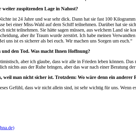
r weiter zuspitzenden Lage in Nahost?
 Nichte ist 24 Jahre und war sehr dick. Dann hat sie fast 100 Kilogramm
sse bei einer Miss-Wahl auf dem Schiff teilnehmen. Darüber hat sie sich 
doch nicht teilnehmen. Sie hätte sagen müssen, aus welchem Land sie 
tscheidung, aber ihr Traum wurde zerstört. Ich habe meinen Verwandte
 uns ist es sicherer als bei euch. Wir machen uns Sorgen um euch.“
us und den Tod. Was macht Ihnen Hoffnung?
ptimistisch, aber ich glaube, dass wir alle in Frieden leben können. Da
lich nichts aus der Ruhe bringen, aber das war nach einer Beratung der 
, weil man nicht sicher ist. Trotzdem: Wo wäre denn ein anderer P
ses Gefühl, dass wir nicht allein sind, ist sehr wichtig für uns. Wenn es
(hna.de)