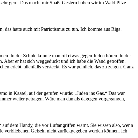
 sehr gern. Das macht mir Spaß. Gestern haben wir im Wald Pilze
n, das hatte auch mit Patriotismus zu tun. Ich komme aus Riga.
mmen. In der Schule konnte man oft etwas gegen Juden hören. In der
en. Aber er hat sich weggeduckt und ich habe die Wand getroffen.
hen erlebt, allenfalls versteckt. Es war peinlich, das zu zeigen. Ganz
emo in Kassel, auf der gerufen wurde: „Juden ins Gas.“ Das war
ans immer weiter getragen. Wäre man damals dagegen vorgegangen,
t“ auf dem Handy, die vor Luftangriffen warnt. Sie wissen also, wenn
 die verbliebenen Geiseln nicht zurückgegeben werden können. Ich