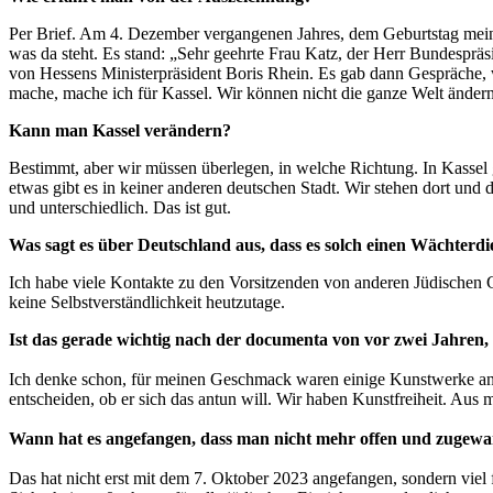
Per Brief. Am 4. Dezember vergangenen Jahres, dem Geburtstag meines
was da steht. Es stand: „Sehr geehrte Frau Katz, der Herr Bundesprä
von Hessens Ministerpräsident Boris Rhein. Es gab dann Gespräche, w
mache, mache ich für Kassel. Wir können nicht die ganze Welt ändern
Kann man Kassel verändern?
Bestimmt, aber wir müssen überlegen, in welche Richtung. In Kassel g
etwas gibt es in keiner anderen deutschen Stadt. Wir stehen dort und d
und unterschiedlich. Das ist gut.
Was sagt es über Deutschland aus, dass es solch einen Wächterdie
Ich habe viele Kontakte zu den Vorsitzenden von anderen Jüdischen G
keine Selbstverständlichkeit heutzutage.
Ist das gerade wichtig nach der documenta von vor zwei Jahren, d
Ich denke schon, für meinen Geschmack waren einige Kunstwerke antis
entscheiden, ob er sich das antun will. Wir haben Kunstfreiheit. Aus
Wann hat es angefangen, dass man nicht mehr offen und zugewan
Das hat nicht erst mit dem 7. Oktober 2023 angefangen, sondern viel