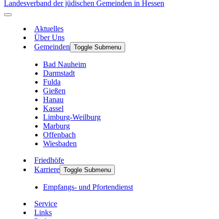
Landesverband der jüdischen Gemeinden in Hessen
Aktuelles
Über Uns
Gemeinden
Toggle Submenu
Bad Nauheim
Darmstadt
Fulda
Gießen
Hanau
Kassel
Limburg-Weilburg
Marburg
Offenbach
Wiesbaden
Friedhöfe
Karriere
Toggle Submenu
Empfangs- und Pfortendienst
Service
Links