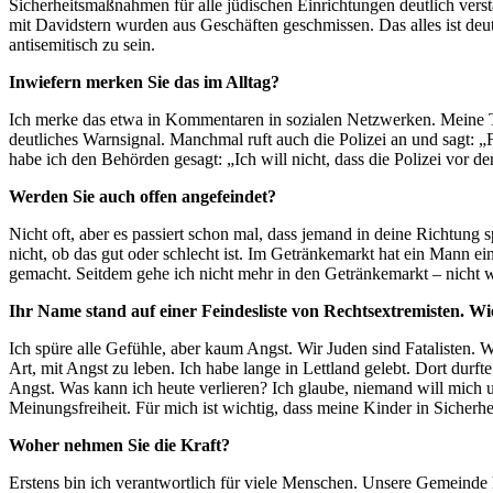
Sicherheitsmaßnahmen für alle jüdischen Einrichtungen deutlich ver
mit Davidstern wurden aus Geschäften geschmissen. Das alles ist deut
antisemitisch zu sein.
Inwiefern merken Sie das im Alltag?
Ich merke das etwa in Kommentaren in sozialen Netzwerken. Meine Tocht
deutliches Warnsignal. Manchmal ruft auch die Polizei an und sagt: „
habe ich den Behörden gesagt: „Ich will nicht, dass die Polizei vor d
Werden Sie auch offen angefeindet?
Nicht oft, aber es passiert schon mal, dass jemand in deine Richtung 
nicht, ob das gut oder schlecht ist. Im Getränkemarkt hat ein Mann 
gemacht. Seitdem gehe ich nicht mehr in den Getränkemarkt – nicht 
Ihr Name stand auf einer Feindesliste von Rechtsextremisten. Wi
Ich spüre alle Gefühle, aber kaum Angst. Wir Juden sind Fatalisten. W
Art, mit Angst zu leben. Ich habe lange in Lettland gelebt. Dort du
Angst. Was kann ich heute verlieren? Ich glaube, niemand will mich 
Meinungsfreiheit. Für mich ist wichtig, dass meine Kinder in Sicherh
Woher nehmen Sie die Kraft?
Erstens bin ich verantwortlich für viele Menschen. Unsere Gemeinde 