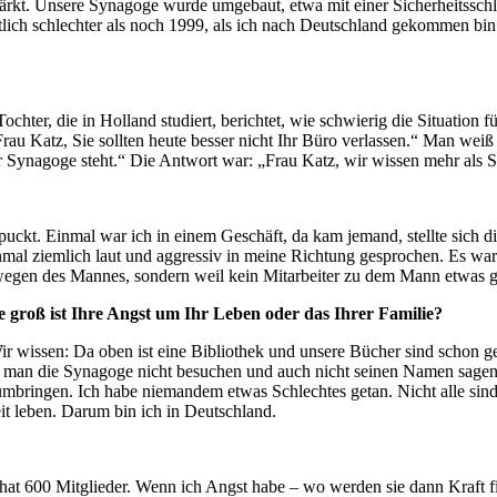
stärkt. Unsere Synagoge wurde umgebaut, etwa mit einer Sicherheitssc
lich schlechter als noch 1999, als ich nach Deutschland gekommen bin.
er, die in Holland studiert, berichtet, wie schwierig die Situation für
Frau Katz, Sie sollten heute besser nicht Ihr Büro verlassen.“ Man wei
er Synagoge steht.“ Die Antwort war: „Frau Katz, wir wissen mehr als S
spuckt. Einmal war ich in einem Geschäft, da kam jemand, stellte sich 
einmal ziemlich laut und aggressiv in meine Richtung gesprochen. Es w
wegen des Mannes, sondern weil kein Mitarbeiter zu dem Mann etwas g
e groß ist Ihre Angst um Ihr Leben oder das Ihrer Familie?
ir wissen: Da oben ist eine Bibliothek und unsere Bücher sind schon ge
rfte man die Synagoge nicht besuchen und auch nicht seinen Namen sage
umbringen. Ich habe niemandem etwas Schlechtes getan. Nicht alle sind
eit leben. Darum bin ich in Deutschland.
hat 600 Mitglieder. Wenn ich Angst habe – wo werden sie dann Kraft f