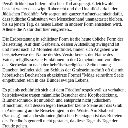
Persönlichkeit nach dem irdischen Tod ausgelegt. Gleichwohl
besteht weiter das ewige Ruherecht und die Unauflösbarkeit der
Jüdischen Friedhöfe. Wir sorgen mit ganzer Aufmerksamkeit dafür,
dass jüdische Grabstätten von Menschenhand unangetastet bleiben,
bis zu jenem Tag, da neues Leben in anderer Form entstehen wird.
Alleine die Natur darf hier eingreifen...
Die Erdbestattung in schlichter Form ist die heute übliche Form der
Beisetzung. Auf dem Grabstein, dessen Aufstellung zwingend ist
und meist nach 12 Monaten stattfindet, finden sich Angaben wie
beispielsweise der Name der/des Verstorbenen, der Name des
Vaters, religiös-soziale Funktionen in der Gemeinde und vor allem
das Sterbedatum nach der hebräisch-religiösen Zeitrechnung.
Daneben befindet sich am Schluss der Grabsteininschrift oft die mit
hebräischen Buchstaben abgekürzte Formel "Möge seine/ihre Seele
eingebunden sein in das Bündel ewigen Lebens.
Es gilt als gebührlich sich auf dem Friedhof respektvoll zu verhalten,
beispielsweise tragen männliche Besucher eine Kopfbedeckung.
Blumenschmuck ist unüblich und entspricht nicht jüdischem
Brauchtum, statt dessen legen Besucher kleine Steine auf das Grab
in Anlehnung an die Beisetzungen in der Wüste. Am Shabbat
(Samstag) und an bestimmten jüdischen Feiertagen ist das Betreten
des Friedhofs generell nicht gestattet, da diese Tage als Tage der
Freude gelten.