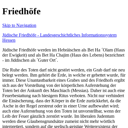
Friedhöfe
Skip to Navigation
Jüdische Friedhöfe - Landesgeschichtliches Informationssystem
Hessen
Jüdische Friedhöfe werden im Hebräischen als Bet Ha ´Olam (Haus
der Ewigkeit) und als Bet Ha Chajim (Haus des Lebens) bezeichnet
- im Jiddischen als ´Guter Ort´.
Die Ruhe des Toten darf nicht gestört werden, ein Grab darf nie neu
belegt werden. Ihm gehört die Erde, in welche er gebettet wurde, für
immer. Diese Unantastbarkeit eines Grabes und des Friedhofs ergibt
sich aus der Vorstellung von der körperlichen Auferstehung der
Toten bei der Ankunft des Maschiach (Messias). Daher ist auch eine
Feuerbestattung nach hiesigem Ritus verboten. Nicht nur verhindert
die Einäscherung, dass der Körper in die Erde zurückkehrt, da die
Asche in der Regel zerstreut oder in einer Urne aufbewahrt wird;
auch eine Auferstehung von den Toten ist unvorstellbar, wenn der
Leib der Feuer gänzlich zerstört wurde. Im liberalen Judentum
werden diese Glaubensgrundsätze zumeist nicht mehr wörtlich
interpretiert, sondern auf die seelisch-geistige Weiterexistenz der