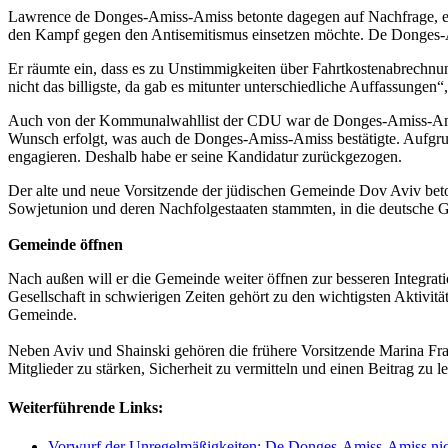
Lawrence de Donges-Amiss-Amiss betonte dagegen auf Nachfrage, er ha
den Kampf gegen den Antisemitismus einsetzen möchte. De Donges-A
Er räumte ein, dass es zu Unstimmigkeiten über Fahrtkostenabrechnun
nicht das billigste, da gab es mitunter unterschiedliche Auffassunge
Auch von der Kommunalwahllist der CDU war de Donges-Amiss-Amis
Wunsch erfolgt, was auch de Donges-Amiss-Amiss bestätigte. Aufgrund
engagieren. Deshalb habe er seine Kandidatur zurückgezogen.
Der alte und neue Vorsitzende der jüdischen Gemeinde Dov Aviv betont
Sowjetunion und deren Nachfolgestaaten stammten, in die deutsche G
Gemeinde öffnen
Nach außen will er die Gemeinde weiter öffnen zur besseren Integra
Gesellschaft in schwierigen Zeiten gehört zu den wichtigsten Aktivit
Gemeinde.
Neben Aviv und Shainski gehören die frühere Vorsitzende Marina Fr
Mitglieder zu stärken, Sicherheit zu vermitteln und einen Beitrag zu
Weiterführende Links:
Vorwurf der Unregelmäßigkeiten: De Donges-Amiss-Amiss nicht