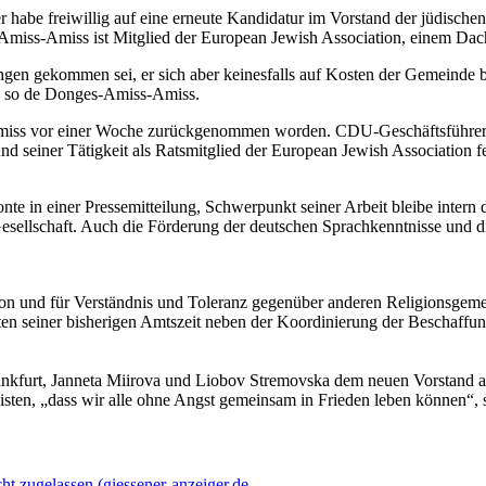
be freiwillig auf eine erneute Kandidatur im Vorstand der jüdischen 
miss-Amiss ist Mitglied der European Jewish Association, einem Dac
gen gekommen sei, er sich aber keinesfalls auf Kosten der Gemeinde be
n“, so de Donges-Amiss-Amiss.
s vor einer Woche zurückgenommen worden. CDU-Geschäftsführer Mar
 seiner Tätigkeit als Ratsmitglied der European Jewish Association fe
e in einer Pressemitteilung, Schwerpunkt seiner Arbeit bleibe intern d
esellschaft. Auch die Förderung der deutschen Sprachkenntnisse und d
tion und für Verständnis und Toleranz gegenüber anderen Religionsgem
äten seiner bisherigen Amtszeit neben der Koordinierung der Beschaffun
ankfurt, Janneta Miirova und Liobov Stremovska dem neuen Vorstand a
 leisten, „dass wir alle ohne Angst gemeinsam in Frieden leben können“,
 zugelassen (giessener-anzeiger.de