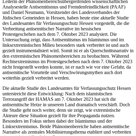
Leiterin der Phänomenbereichsübergreifenden wissenschaftlichen
Analysestelle Antisemitismus und Fremdenfeindlichkeit (PAAF)
und Daniel Neumann, Vorsitzender des Landesverbandes der
Jüdischen Gemeinden in Hessen, haben heute eine aktuelle Studie
des Landesamtes für Verfassungsschutz Hessen vorgestellt, die die
Verbreitung antisemitischer Narrative im hessischen
Protestgeschehen nach dem 7. Oktober 2023 analysiert. Die
Untersuchung zeigt, dass Antisemitismus im Islamismus und im
linksextremistischen Milieu besonders stark verbreitet ist und auch
gezielt instrumentalisiert wird. Somit ist er als Querschnittsnarrativ in
den extremistischen Phänomenbereichen zu beobachten. Während
Rechtsextremismus im Protestgeschehen nach dem 7. Oktober 2023
nicht festgestellt werden konnte, ist er nach wie vor eine Gefahr, da
antisemitische Vorurteile und Verschwörungsmythen auch dort
weiterhin gezielt verbreitet werden.
Die aktuelle Studie des Landesamtes für Verfassungsschutz Hessen
unterstreicht diese Entwicklung: Nach dem islamistischen
Terrorangriff der HAMAS am 7. Oktober 2023 hat sich die
antisemitische Hetze in unserem Land dramatisch verschärft. Doch
die Studie geht noch weiter, denn sie zeigt, wie extremistische
Akteure diese Situation gezielt für ihre Propaganda nutzen.
Besonders im Fokus stehen dabei der Islamismus und der
Linksextremismus. Beide Phänomenbereiche haben antisemitische
Narrative als zentrales Mobilisierungsthema etabliert und verbreiten