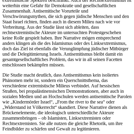
extremistische Spektren beschränkt. Auch der Rechtsextremismus ist
weiterhin eine Gefahr für Demokratie und gesellschaftlichen
Zusammenhalt. Antisemitische Vorurteile und
Verschwörungsmythen, die sich gegen jüdische Menschen und den
Staat Israel richten, finden auch in diesem Milieu nach wie vor
Verbreitung. Aus der Studie lässt sich ableiten, dass
rechtsextremistische Akteure im untersuchten Protestgeschehen
keine Rolle gespielt haben. Ihre Narrative mögen entsprechend
anders klingen als die des Islamismus oder des Linksextremismus,
doch das Ziel ist ebenfalls die Verunglimpfung jüdischer Mitbürger
und die Delegitimierung Israels. Antisemitismus bleibt damit ein
gesamtgesellschaftliches Problem, das wir in all seinen Facetten
entschlossen bekämpfen müssen.
Die Studie macht deutlich, dass Antisemitismus kein isoliertes
Phänomen mehr ist, sondern ein Querschnittsthema, das
verschiedene extremistische Milieus verbindet. Auf hessischen
Straßen, bei propalästinensischen Demonstrationen, aber auch in
sozialen Medien und an Hochschulen werden antisemitische Parolen
wie „Kindermörder Israel“, „From the river to the sea“ oder
„Widerstand ist Völkerrecht“ skandiert. Diese Narrative dienen als
Brückenelemente, die ideologisch unterschiedliche Akteure
zusammenbringen – ob Islamisten, Linksextremisten oder
Rechtsextremisten. Sie alle nutzen die gleiche Rhetorik, um ihre
Feindbilder zu schärfen und Gewalt zu legitimieren.