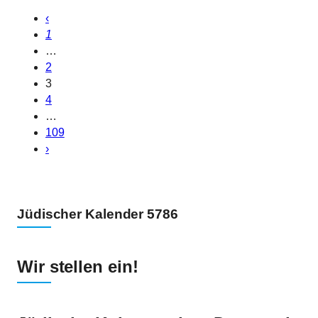
‹
1
…
2
3
4
…
109
›
Jüdischer Kalender 5786
Wir stellen ein!